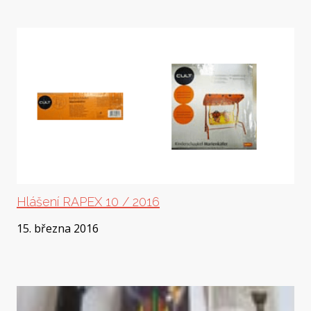
Hist
Prak
CERT
Prod
KONT
Sekr
Pro 
AKTU
Hlášení RAPEX 10 / 2016
15. března 2016