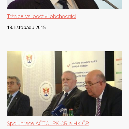
Tržnice vs. poctiví obchodníci
18. listopadu 2015
Spolupráce AČTO, PK ČR a HK ČR