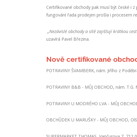
Certifikované obchody pak musí být české i z p
fungování řada prodejen prošla i procesem rec
„Nezávislé obchody a sítě zajišťují krátkou ce
uzavírá Pavel Březina.
Nově certifikované obcho
POTRAVINY ŠVAMBERK, nám. Jiřího z Poděbra
POTRAVINY B&B - MŮJ OBCHOD, nám. T.G. M
POTRAVINY U MODRÉHO LVA - MŮJ OBCHOD, P
OBCHŮDEK U MARUŠKY - MŮJ OBCHOD, Olšan
SUPERMARKET THOMAS, Vančurova 7, 712 00