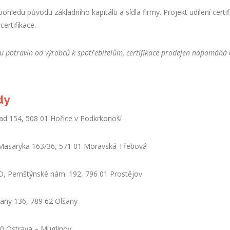
ohledu původu základního kapitálu a sídla firmy. Projekt udílení certif
ertifikace.
stu potravin od výrobců k spotřebitelům, certifikace prodejen napomáhá 
dy
d 154, 508 01 Hořice v Podkrkonoší
asaryka 163/36, 571 01 Moravská Třebová
ernštýnské nám. 192, 796 01 Prostějov
y 136, 789 62 Olšany
 Ostrava – Muglinov