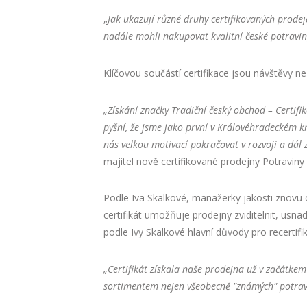
„
Jak ukazují různé druhy certifikovaných prodeje
nadále mohli nakupovat kvalitní české potravin
Klíčovou součástí certifikace jsou návštěvy n
„Získání značky Tradiční český obchod – Certif
pyšní, že jsme jako první v Královéhradeckém kr
nás velkou motivací pokračovat v rozvoji a dál 
majitel nově certifikované prodejny Potravin
Podle Iva Skalkové, manažerky jakosti znovu c
certifikát umožňuje prodejny zviditelnit, usnad
podle Ivy Skalkové hlavní důvody pro recertifi
„Certifikát získala naše prodejna už v začátkem
sortimentem nejen všeobecně "známých" potravin