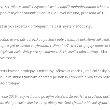
n, certifikace slouží k zvyšování kvality napříč maloobchodním trhem a i
y od českých obchodníků,“
vysvětluje Pavel Březina, předseda AČTO.
ezávislých expertů v prodejnách na bázi mystery shoppingu.
ikováno je pro nás obrovskou poctou i potvrzením, že dokážeme zákazník
aji rozjeli prodejnu v hybridním režimu 24/7, který propojuje moderní t
zlepšovat naše služby pro spokojenost všech, kteří k nám zavítají,“
říká 
y Švamberk.
ertifikované prodejny U mlékárny, zákazníci značku „Tradiční český obc
ňuje místním i turistům orientaci při nákupu dobrých a kvalitních potr
kaci prodejny.
 roku 2019, tedy nedlouho po jejím otevření. Za pět let si prodejna našla
, ale i potravin, které jsou vyráběny menšími výrobci a hlavně výrobci 