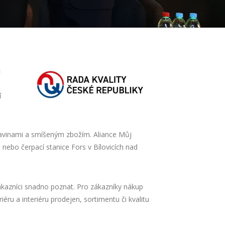
u
í
travinami a smíšeným zbožím. Aliance Můj
ebo čerpací stanice Fors v Bílovicích nad
zníci snadno poznat. Pro zákazníky nákup
ru a interiéru prodejen, sortimentu či kvalitu