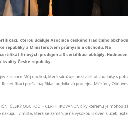
ertifikací, kterou uděluje Asociace českého tradičního obchod
ské republiky a Ministerstvem průmyslu a obchodu.
Na
tifikát 5 nových prodejen a 3 certifikaci obhájily.
Hodnocen
 kvality České republiky.
ejny z aliance Můj obchod, která sdružuje nezávislé obchodníky s po
certifikací prošla například podniková prodejna Mlékárny Otinoves n
DIČNÍ ČESKÝ OBCHOD – CERTIFIKOVÁNO“, díky kterému je mohou záka
nakupují v místě, které se zaměřuje na vysokou úroveň služeb, exterié