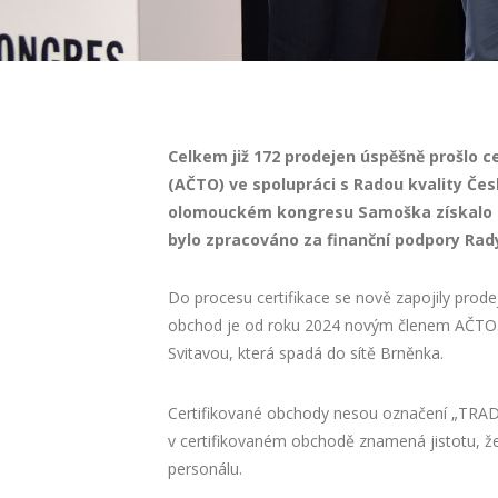
Celkem již 172 prodejen úspěšně prošlo c
(AČTO) ve spolupráci s Radou kvality Če
olomouckém kongresu Samoška získalo cer
bylo zpracováno za finanční podpory Rady
Do procesu certifikace se nově zapojily prod
obchod je od roku 2024 novým členem AČTO. Re
Svitavou, která spadá do sítě Brněnka.
Certifikované obchody nesou označení „TRA
v certifikovaném obchodě znamená jistotu, že 
personálu.