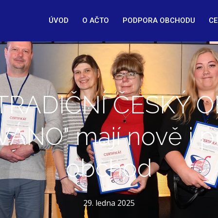
ÚVOD
O AČTO
PODPORA OBCHODU
CE
„TRADIČNÍ ČESKÝ 
ÁNO" mají nově i p
obchod
29. ledna 2025