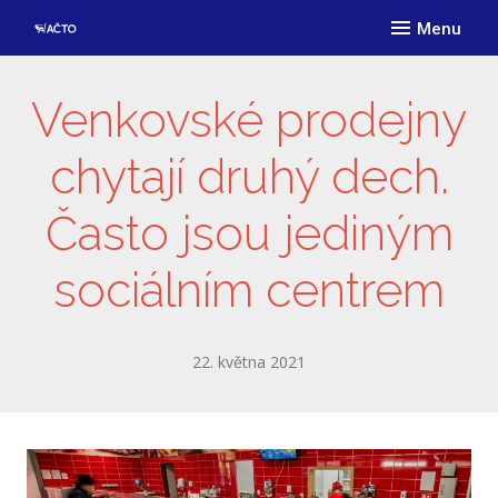
Menu
ÚVO
O AČ
Venkovské prodejny
Posl
chytají druhý dech.
Člen
Často jsou jediným
Stru
Dok
sociálním centrem
Proč
Podm
22. května 2021
Přih
Přih
PODP