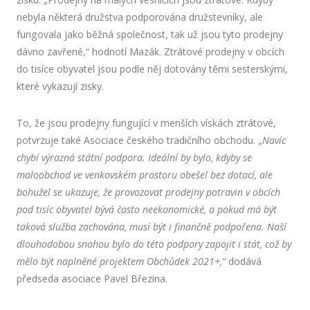
nebyla některá družstva podporována družstevníky, ale
fungovala jako běžná společnost, tak už jsou tyto prodejny
dávno zavřené,“ hodnotí Mazák. Ztrátové prodejny v obcích
do tisíce obyvatel jsou podle něj dotovány těmi sesterskými,
které vykazují zisky.
To, že jsou prodejny fungující v menších vískách ztrátové,
potvrzuje také Asociace českého tradičního obchodu. „
Navíc
chybí výrazná státní podpora. Ideální by bylo, kdyby se
maloobchod ve venkovském prostoru obešel bez dotací, ale
bohužel se ukazuje, že provozovat prodejny potravin v obcích
pod tisíc obyvatel bývá často neekonomické, a pokud má být
taková služba zachována, musí být i finančně podpořena. Naší
dlouhodobou snahou bylo do této podpory zapojit i stát, což by
mělo být naplněné projektem Obchůdek 2021+,“
dodává
předseda asociace Pavel Březina.