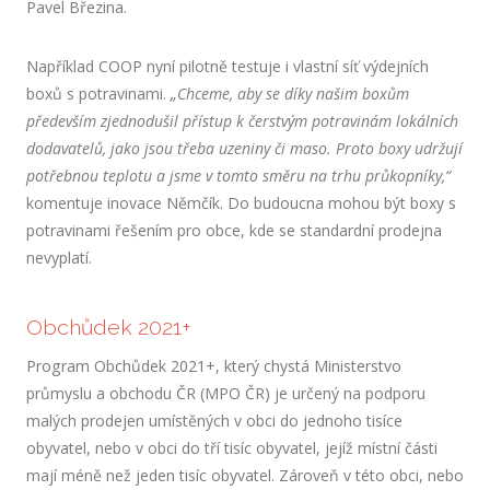
Pavel Březina.
Například COOP nyní pilotně testuje i vlastní síť výdejních
boxů s potravinami.
„Chceme, aby se díky našim boxům
především zjednodušil přístup k čerstvým potravinám lokálních
dodavatelů, jako jsou třeba uzeniny či maso. Proto boxy udržují
potřebnou teplotu a jsme v tomto směru na trhu průkopníky,“
komentuje inovace Němčík. Do budoucna mohou být boxy s
potravinami řešením pro obce, kde se standardní prodejna
nevyplatí.
Obchůdek 2021+
Program Obchůdek 2021+, který chystá Ministerstvo
průmyslu a obchodu ČR (MPO ČR) je určený na podporu
malých prodejen umístěných v obci do jednoho tisíce
obyvatel, nebo v obci do tří tisíc obyvatel, jejíž místní části
mají méně než jeden tisíc obyvatel. Zároveň v této obci, nebo