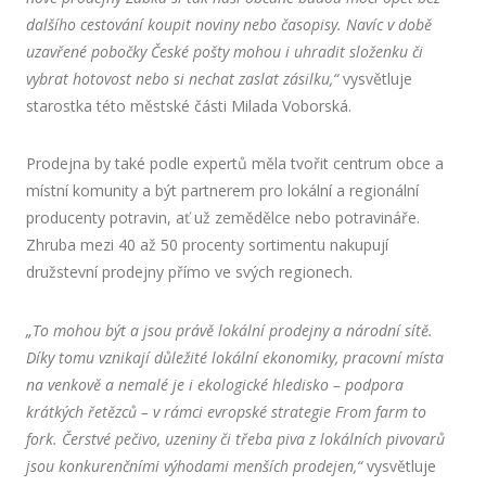
dalšího cestování koupit noviny nebo časopisy. Navíc v době
uzavřené pobočky České pošty mohou i uhradit složenku či
vybrat hotovost nebo si nechat zaslat zásilku,“
vysvětluje
starostka této městské části Milada Voborská.
Prodejna by také podle expertů měla tvořit centrum obce a
místní komunity a být partnerem pro lokální a regionální
producenty potravin, ať už zemědělce nebo potravináře.
Zhruba mezi 40 až 50 procenty sortimentu nakupují
družstevní prodejny přímo ve svých regionech.
„To mohou být a jsou právě lokální prodejny a národní sítě.
Díky tomu vznikají důležité lokální ekonomiky, pracovní místa
na venkově a nemalé je i ekologické hledisko – podpora
krátkých řetězců – v rámci evropské strategie From farm to
fork. Čerstvé pečivo, uzeniny či třeba piva z lokálních pivovarů
jsou konkurenčními výhodami menších prodejen,“
vysvětluje