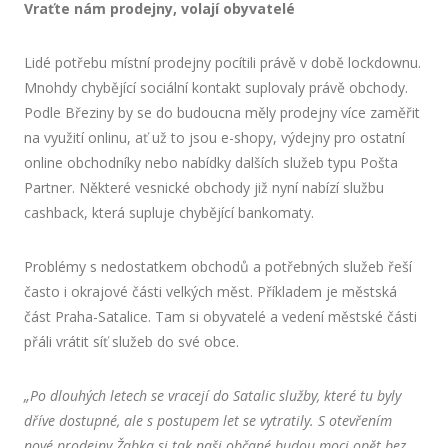
Vraťte nám prodejny, volají obyvatelé
Lidé potřebu místní prodejny pocítili právě v době lockdownu.
Mnohdy chybějící sociální kontakt suplovaly právě obchody.
Podle Březiny by se do budoucna měly prodejny více zaměřit
na využití onlinu, ať už to jsou e-shopy, výdejny pro ostatní
online obchodníky nebo nabídky dalších služeb typu Pošta
Partner. Některé vesnické obchody již nyní nabízí službu
cashback, která supluje chybějící bankomaty.
Problémy s nedostatkem obchodů a potřebných služeb řeší
často i okrajové části velkých měst. Příkladem je městská
část Praha-Satalice. Tam si obyvatelé a vedení městské části
přáli vrátit síť služeb do své obce.
„Po dlouhých letech se vracejí do Satalic služby, které tu byly
dříve dostupné, ale s postupem let se vytratily. S otevřením
nové prodejny Žabka si tak naši občané budou moci opět bez