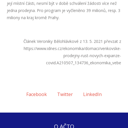
její místní části, nesmí být v době schválení žádosti více než
jedna prodejna. Pro program je vyčleněno 39 milionů, resp. 3
miliony na kraj kromě Prahy.
Článek Veroniky Bělohlávkové z 13. 5. 2021 převzat z
https://www.idnes.cz/ekonomika/domaci/venkovske-
prodejny-rust-novych-expanze-
covid.A210507_134736_ekonomika_vebe
Facebook
Twitter
LinkedIn
O AČTO