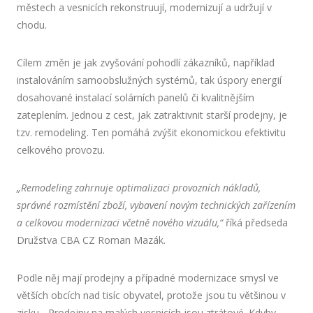
městech a vesnicích rekonstruují, modernizují a udržují v
chodu.
Cílem změn je jak zvyšování pohodlí zákazníků, například
instalováním samoobslužných systémů, tak úspory energií
dosahované instalací solárních panelů či kvalitnějším
zateplením. Jednou z cest, jak zatraktivnit starší prodejny, je
tzv. remodeling. Ten pomáhá zvýšit ekonomickou efektivitu
celkového provozu.
„Remodeling zahrnuje optimalizaci provozních nákladů,
správné rozmístění zboží, vybavení novým technických zařízením
a celkovou modernizaci včetně nového vizuálu,“
říká předseda
Družstva CBA CZ Roman Mazák.
Podle něj mají prodejny a případné modernizace smysl ve
větších obcích nad tisíc obyvatel, protože jsou tu většinou v
zisku. „Prodejny na malých vesnicích jsou ztrátové. Kdyby