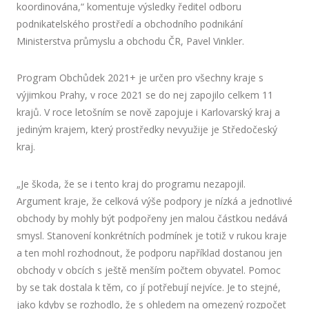
koordinována,“ komentuje výsledky ředitel odboru
podnikatelského prostředí a obchodního podnikání
Ministerstva průmyslu a obchodu ČR, Pavel Vinkler.
Program Obchůdek 2021+ je určen pro všechny kraje s
výjimkou Prahy, v roce 2021 se do nej zapojilo celkem 11
krajů. V roce letošním se nově zapojuje i Karlovarský kraj a
jediným krajem, který prostředky nevyužije je Středočeský
kraj.
„Je škoda, že se i tento kraj do programu nezapojil.
Argument kraje, že celková výše podpory je nízká a jednotlivé
obchody by mohly být podpořeny jen malou částkou nedává
smysl. Stanovení konkrétních podmínek je totiž v rukou kraje
a ten mohl rozhodnout, že podporu například dostanou jen
obchody v obcích s ještě menším počtem obyvatel. Pomoc
by se tak dostala k těm, co jí potřebují nejvíce. Je to stejné,
jako kdyby se rozhodlo, že s ohledem na omezený rozpočet