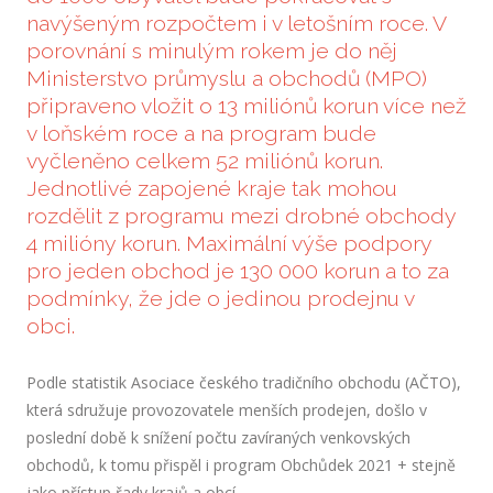
navýšeným rozpočtem i v letošním roce. V
porovnání s minulým rokem je do něj
Ministerstvo průmyslu a obchodů (MPO)
připraveno vložit o 13 miliónů korun více než
v loňském roce a na program bude
vyčleněno celkem 52 miliónů korun.
Jednotlivé zapojené kraje tak mohou
rozdělit z programu mezi drobné obchody
4 milióny korun. Maximální výše podpory
pro jeden obchod je 130 000 korun a to za
podmínky, že jde o jedinou prodejnu v
obci.
Podle statistik Asociace českého tradičního obchodu (AČTO),
která sdružuje provozovatele menších prodejen, došlo v
poslední době k snížení počtu zavíraných venkovských
obchodů, k tomu přispěl i program Obchůdek 2021 + stejně
jako přístup řady krajů a obcí.