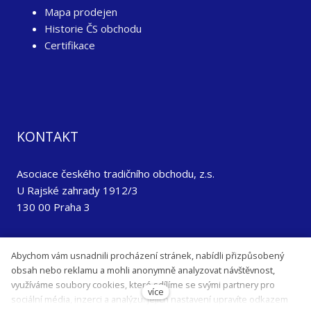
Mapa prodejen
Historie ČS obchodu
Certifikace
KONTAKT
Asociace českého tradičního obchodu, z.s.
U Rajské zahrady 1912/3
130 00 Praha 3
+420 725 141 650
Abychom vám usnadnili procházení stránek, nabídli přizpůsobený
acto@acto.cz
obsah nebo reklamu a mohli anonymně analyzovat návštěvnost,
www.acto.cz
využíváme soubory cookies, které sdílíme se svými partnery pro
více
sociální média, inzerci a analýzu. Jejich nastavení upravíte odkazem
©2020 Asociace českého tradičního obchodu, z.s.