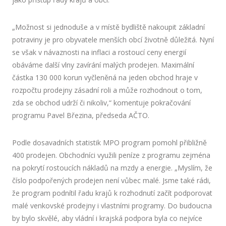
„Možnost si jednoduše a v místě bydliště nakoupit základní
potraviny je pro obyvatele menších obcí životně důležitá. Nyní
se však v návaznosti na inflaci a rostoucí ceny energií
obáváme další vlny zavírání malých prodejen. Maximální
částka 130 000 korun vyčleněná na jeden obchod hraje v
rozpočtu prodejny zásadní roli a může rozhodnout o tom,
zda se obchod udrží či nikoliv,“ komentuje pokračování
programu Pavel Březina, předseda AČTO.
Podle dosavadních statistik MPO program pomohl přibližně
400 prodejen. Obchodníci využili peníze z programu zejména
na pokrytí rostoucích nákladů na mzdy a energie. „Myslím, že
číslo podpořených prodejen není vůbec malé. Jsme také rádi,
že program podnítil řadu krajů k rozhodnutí začít podporovat
malé venkovské prodejny i vlastními programy. Do budoucna
by bylo skvělé, aby vládní i krajská podpora byla co nejvíce