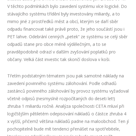
V těchto podmínkách bylo zavedení systému více logické. Do
stávajícího systému třídění byly investovány miliardy, a to
mimo jiné z prostředků měst a obcí, kterým se daří sběr
odpadu financovat také právě proto, že jeho součástí jsou i
PET lahve. Odebrání cenných „petek“ ze systému se celý sběr
odpadů stane pro obce méně výdělečným, a to se
pravděpodobně odrazí v dalším zvyšování poplatků pro
občany. Velká část investic tak skončí doslova v koši.
Třetím podstatným tématem jsou pak samotné náklady na
zavedení povinného systému zálohování. Podle odhadů
zastánců povinného zálohování by provoz systému vyžadoval
včetně odpisů (nesmyslně rozpočítaných do deseti let!)
zhruba 1 miliardu ročně. Analýza společnosti CETA mluví při
logičtějším pětiletém odepisování nákladů o částce zhruba 4
x vyšší, přičemž většina nákladů padne na maloobchod. Ten jí
pochopitelně bude mít tendenci přenášet na spotřebitele,