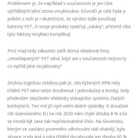
Problémem je, že například v současnosti je jen část
vytříděných lahví znovu recyklována. Důvodů je celá řada a
jedním z nich je i skutečnost, že výrobci stále používají
barevný PET, či svoje produkty opatřují „rukávy“, přičemž oba
tyto faktory recyklaci komplikují.
Proč mají tedy zákazníci začít doma skladovat hory
„nesešlapaných“ PET lahví, když ani v současnosti nejsou ty
co vytřídí plně recyklovány?
Druhou logickou otázkou pak je, zda kýžených 90% míry
třídění PET lahví nelze dosáhnout i jednodušeji a levněji, tedy
především zlepšením efektivity stávajícího systému žlutých
kontejnerů. Ten má již nyní velmi dobré výsledky. K dosažení
cíle stanoveného EU na rok 2030 nám chybí zhruba 8 % a to
se nezdá být zase tak nepřekonatelné číslo. Na Slovensku,
kterým se zastánci povinného zálohování rádi ohánějí, byla
situace zcela jiná a míra třídění dosahovala jen zhruba 60 %.