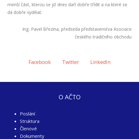
menší část, kterou se již dnes daří dobře třídit a na které se
dá dobře vydělat.
Ing. Pavel Březina, předseda představenstva Asociace
českého tradičního obchodu
Facebook
Twitter
LinkedIn
O AČTO
Poslání
Struktura
Členové
Dokumenty