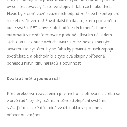
by se zpracovávaly často ve stejných fabrikách jako dnes.
Navíc by kromě vozů svážejících odpad ze žlutých kontejnerů
musela začít zemi křižovat další flotila aut, která pro změnu
bude svážet PET lahve z obchodů, z těch menších bez
automatů v nezdeformované podobě. Hlavním nákladem
těchto aut tak bude vzduch uvnitř a mezi nesešlápnutými
lahvemi. Do systému by se fakticky povinně museli zapojit
spotřebitelé a obchodníci a tyto dvě skupiny případně
ponesou hlavní tíhu nákladů a povinností.
Dvakrát měř a jednou rež!
Před překotným zaváděním povinného zálohování je třeba se
v prvé řadě logicky ptát na možnosti zlepšení systému
stávajícího a také důkladně zvážit náklady spojené s
případnou změnou.