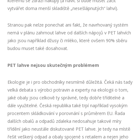
kterému se zdraží nákupy (a navíc si bude muset začít
vytvářet doma menší skladiště „nesešlápnutých“ lahví).
Stranou pak nelze ponechat ani fakt, že navrhovaný systém
nemá v plánu zahrnout lahve od dalších nápojů v PET lahvích
jako jsou například džusy či mléko, které ovšem 90% sběru
budou muset také dosahovat.
PET lahve nejsou skutečným problémem
Ekologie je i pro obchodníky nesmírně důležitá. Čeká nás tady
velká debata s výrobci potravin a experty na ekologii o tom,
jaké obaly jsou celkově ty správné, tedy dobře tříditelné a
dále využitelné. Česká republika také trpí například vysokým
procentem skládkování v porovnání s průměrem EU. Řada
dalších obalů a odpadů zdaleka nedosahuje takové míry
třídění jako neustále diskutované PET lahve. Je tedy na místě
řešit veškerý odpad a obaly spojené s retailem a nejen jeho