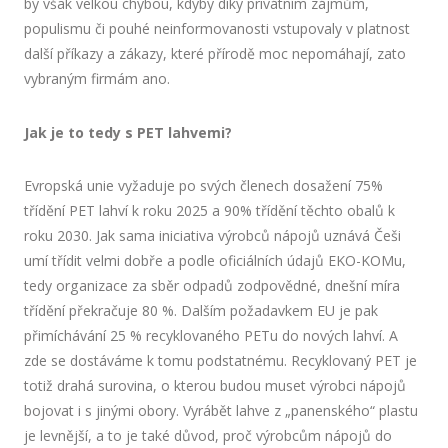
by však velkou chybou, kdyby díky privátním zájmům,
populismu či pouhé neinformovanosti vstupovaly v platnost
další příkazy a zákazy, které přírodě moc nepomáhají, zato
vybraným firmám ano.
Jak je to tedy s PET lahvemi?
Evropská unie vyžaduje po svých členech dosažení 75%
třídění PET lahví k roku 2025 a 90% třídění těchto obalů k
roku 2030. Jak sama iniciativa výrobců nápojů uznává Češi
umí třídit velmi dobře a podle oficiálních údajů EKO-KOMu,
tedy organizace za sběr odpadů zodpovědné, dnešní míra
třídění překračuje 80 %. Dalším požadavkem EU je pak
přimíchávání 25 % recyklovaného PETu do nových lahví. A
zde se dostáváme k tomu podstatnému. Recyklovaný PET je
totiž drahá surovina, o kterou budou muset výrobci nápojů
bojovat i s jinými obory. Vyrábět lahve z „panenského“ plastu
je levnější, a to je také důvod, proč výrobcům nápojů do