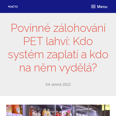
Menu
ÚVO
O AČ
Povinné zálohování
Posl
PET lahví: Kdo
Člen
systém zaplatí a kdo
Stru
Dok
na něm vydělá?
Proč
Podm
04. února 2022
Přih
Přih
PODP