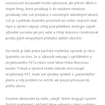
současnosti dosavadní model vyhovoval. Jde přitom dílem o
stejné firmy, které prodávají či do nedávné minulosti
prodávaly část své produkce v nevratných skleněných lahvích,
což je z pohledu životního prostředí ten vůbec nejhorší obal.
Nyní si výrobci nápojů chtějí pod pláštíkem ekologie zajistit
výhodně surovinu jen pro sebe a chtějí dokonce i kontrolovat
prodej jejích nevyužitých přebytků dalším oborům.
Na místě je také jedna kacířská myšlenka: opravdu je něco
špatného na tom, že si zákazník nekoupí z vytříděného a
recyklovaného PETu místo nové lahve třeba fleecovou
bundu? Pokud si výrobce textilu nebude moci koupit
recyklovaný PET, bude své výrobky vyrábět z „panenského“
plastu a celý problém se neřeší, ale pouze přesouvá do
jiného oboru.
Povinné zálohování by mělo „obejít“ dobře fungující systém
žlutých kontejnerů, přičemž lahve vybrané v rámci systému,