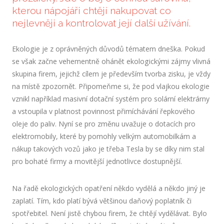
kterou nápojáři chtějí nakupovat co
nejlevněji a kontrolovat její další užívání.
Ekologie je z oprávněných důvodů tématem dneška. Pokud
se však začne vehementně ohánět ekologickými zájmy vlivná
skupina firem, jejichž cílem je především tvorba zisku, je vždy
na místě zpozornět. Připomeňme si, že pod vlajkou ekologie
vznikl například masivní dotační systém pro solární elektrárny
a vstoupila v platnost povinnost přimíchávání řepkového
oleje do paliv. Nyní se pro změnu uvažuje o dotacích pro
elektromobily, které by pomohly velkým automobilkám a
nákup takových vozů jako je třeba Tesla by se díky nim stal
pro bohaté firmy a movitější jednotlivce dostupnější.
Na řadě ekologických opatření někdo vydělá a někdo jiný je
zaplatí. Tím, kdo platí bývá většinou daňový poplatník či
spotřebitel. Není jistě chybou firem, že chtějí vydělávat. Bylo