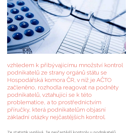
Hist
Prak
CERT
Prod
KONT
Sekr
vzhledem k přibývajícímu množství kontrol
Pro 
podnikatelů ze strany orgánů státu se
Hospodářská komora ČR, v níž je AČTO
AKTU
začleněno, rozhodla reagovat na podněty
podnikatelů, vztahující se k této
problematice, a to prostřednictvím
příručky, která podnikatelům objasní
základní otázky nejčastějších kontrol.
Ze statistik vyplývá, že nejčastější kontroly u podnikatelů