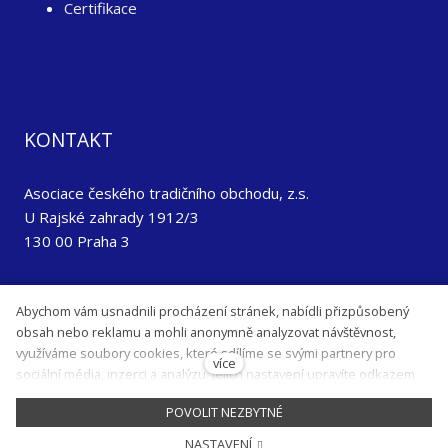
Certifikace
KONTAKT
Asociace českého tradičního obchodu, z.s.
U Rajské zahrady 1912/3
130 00 Praha 3
+420 725 141 650
Abychom vám usnadnili procházení stránek, nabídli přizpůsobený
acto@acto.cz
obsah nebo reklamu a mohli anonymně analyzovat návštěvnost,
www.acto.cz
využíváme soubory cookies, které sdílíme se svými partnery pro
více
sociální média, inzerci a analýzu. Jejich nastavení upravíte odkazem
©2020 Asociace českého tradičního obchodu, z.s.
"Nastavení cookies" a kdykoliv jej můžete změnit v patičce webu.
POVOLIT NEZBYTNÉ
Podrobnější informace najdete v našich Zásadách ochrany osobních
údajů a používání souborů cookies. Souhlasíte s používáním cookies?
Nastavení cookies
Design by
joch.cz
runs on
NASTAVENÍ