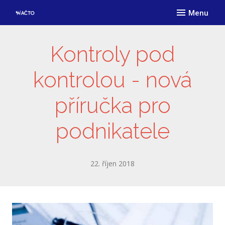
Menu
ÚVO
O AČ
Kontroly pod
Posl
kontrolou - nová
Člen
příručka pro
Stru
Dok
podnikatele
Proč
Podm
22. říjen 2018
Přih
Přih
PODP