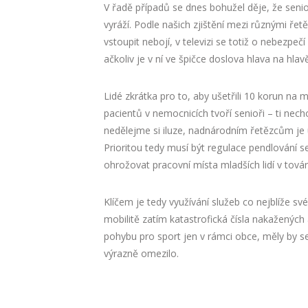
V řadě případů se dnes bohužel děje, že senio
vyráží. Podle našich zjištění mezi různými ře
vstoupit nebojí, v televizi se totiž o nebezp
ačkoliv je v ní ve špičce doslova hlava na hlavě
Lidé zkrátka pro to, aby ušetřili 10 korun na 
pacientů v nemocnicích tvoří senioři – ti nec
nedělejme si iluze, nadnárodním řetězcům je ú
Prioritou tedy musí být regulace pendlování 
ohrožovat pracovní místa mladších lidí v tová
Klíčem je tedy využívání služeb co nejblíže s
mobilitě zatím katastrofická čísla nakažených
pohybu pro sport jen v rámci obce, měly by s
výrazně omezilo.