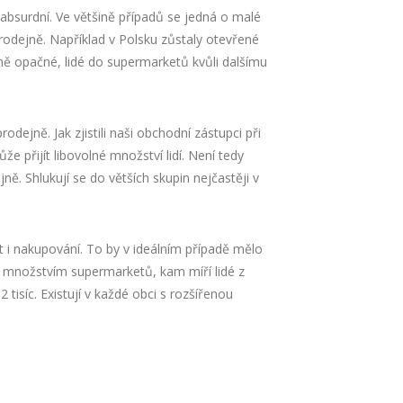
bsurdní. Ve většině případů se jedná o malé
rodejně. Například v Polsku zůstaly otevřené
ě opačné, lidé do supermarketů kvůli dalšímu
odejně. Jak zjistili naši obchodní zástupci při
e přijít libovolné množství lidí. Není tedy
. Shlukují se do větších skupin nejčastěji v
t i nakupování. To by v ideálním případě mělo
s množstvím supermarketů, kam míří lidé z
tisíc. Existují v každé obci s rozšířenou