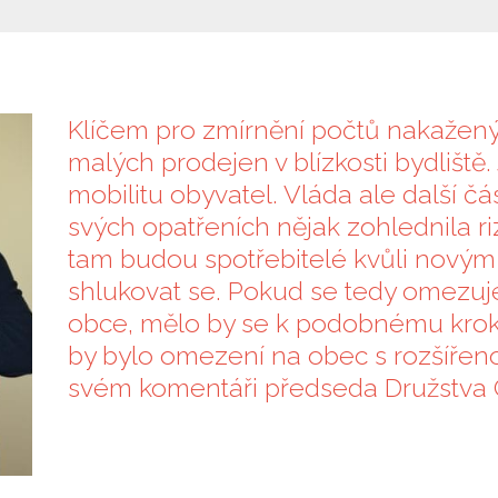
Klíčem pro zmírnění počtů nakažený
malých prodejen v blízkosti bydliště.
mobilitu obyvatel. Vláda ale další čá
svých opatřeních nějak zohlednila r
tam budou spotřebitelé kvůli novým 
shlukovat se. Pokud se tedy omezuje
obce, mělo by se k podobnému kroku 
by bylo omezení na obec s rozšířeno
svém komentáři předseda Družstva