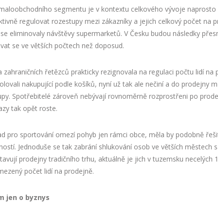
 maloobchodního segmentu je v kontextu celkového vývoje naprosto a
tivně regulovat rozestupy mezi zákazníky a jejich celkový počet na p
 se eliminovaly návštěvy supermarketů. V Česku budou následky přesn
ovat se ve větších počtech než doposud.
 zahraničních řetězců prakticky rezignovala na regulaci počtu lidí na pr
ovali nakupující podle košíků, nyní už tak ale nečiní a do prodejny můž
. Spotřebitelé zároveň nebývají rovnoměrně rozprostřeni po prodejně
azy tak opět roste.
klad pro sportování omezí pohyb jen rámci obce, měla by podobně řeši
ostí. Jednoduše se tak zabrání shlukování osob ve větších městech 
jí prodejny tradičního trhu, aktuálně je jich v tuzemsku necelých 12 
mezený počet lidí na prodejně.
im jen o byznys