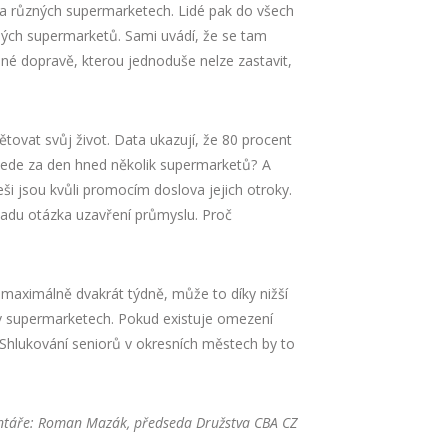
ika různých supermarketech. Lidé pak do všech
ůzných supermarketů. Sami uvádí, že se tam
dné dopravě, kterou jednoduše nelze zastavit,
ětovat svůj život. Data ukazují, že 80 procent
objede za den hned několik supermarketů? A
eši jsou kvůli promocím doslova jejich otroky.
 řadu otázka uzavření průmyslu. Proč
 maximálně dvakrát týdně, může to díky nižší
ů v supermarketech. Pokud existuje omezení
 Shlukování seniorů v okresních městech by to
táře: Roman Mazák, předseda Družstva CBA CZ