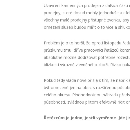
Uzavření kamenných prodejen z dalších částí
prodejny, které dosud mohly jednoduše a efek
všechny malé prodejny přístupné zvenku, aby
omezení služeb budou mířit o to více a shluk
Problém je o to horší, že oproti listopadu řada
průzkumu trhu, dříve pracovníci řetězců kontrol
absolutně možné dodržovat potřebné rozestupy
blízkosti výrazně zlevněného zboží. Riziko nák
Pokud tedy vláda nově přišla s tím, že napří
být omezené jen na obec s rozšířenou působn
celého okresu. Plnohodnotnou náhradu představu
působností, zvládnou přitom efektivně řídit o
Řetězcům je jedno, jestli vymřeme. Jde j