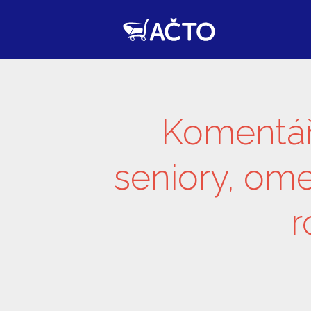
Komentá
seniory, om
r