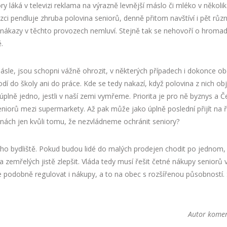
ry láká v televizi reklama na výrazně levnější máslo či mléko v někol
tězci pendluje zhruba polovina seniorů, denně přitom navštíví i pět r
ečí nákazy v těchto provozech nemluví. Stejně tak se nehovoří o hroma
.
másle, jsou schopni vážně ohrozit, v některých případech i dokonce ob
hodí do školy ani do práce. Kde se tedy nakazí, když polovina z nich 
plně jedno, jestli v naší zemi vymřeme. Priorita je pro ně byznys a Č
seniorů mezi supermarkety. Až pak může jako úplně poslední přijít na
rnách jen kvůli tomu, že nezvládneme ochránit seniory?
vého bydliště. Pokud budou lidé do malých prodejen chodit po jednom,
 a zemřelých jistě zlepšit. Vláda tedy musí řešit četné nákupy senior
e podobně regulovat i nákupy, a to na obec s rozšířenou působností.
Autor komen