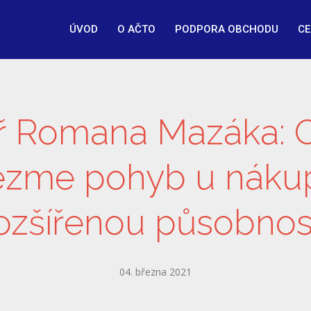
ÚVOD
O AČTO
PODPORA OBCHODU
CE
ř Romana Mazáka: 
ezme pohyb u náku
ozšířenou působnos
04. března 2021