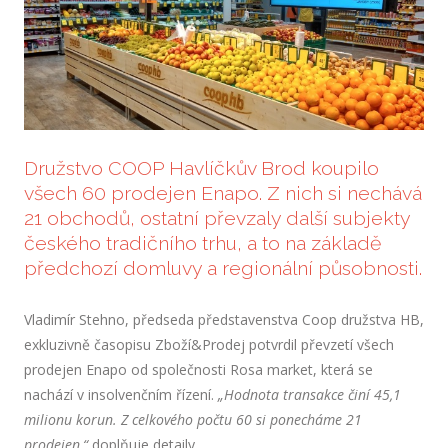
Hist
Prak
CERT
Prod
Družstvo COOP Havlíčkův Brod koupilo
KONT
všech 60 prodejen Enapo. Z nich si nechává
Sekr
21 obchodů, ostatní převzaly další subjekty
Pro 
českého tradičního trhu, a to na základě
předchozí domluvy a regionální působnosti.
AKTU
Vladimír Stehno, předseda představenstva Coop družstva HB,
exkluzivně časopisu Zboží&Prodej potvrdil převzetí všech
prodejen Enapo od společnosti Rosa market, která se
nachází v insolvenčním řízení.
„Hodnota transakce činí 45,1
milionu korun. Z celkového počtu 60 si ponecháme 21
prodejen,“
doplňuje detaily.