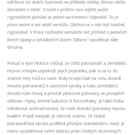
odlišnost lze dobře ilustrovat na příkladu otázky, kterou občas
dostávám z médií. O kolik v příštím roce zvýšíte počet
regionálních položek ve vašem sortimentu? Odpověď: To já
přece nevím a ani vědět nemůžu. Obchod se u nás řeší lokálně,
regionálně. V Praze rozhodně nemůžete mít přehled o pekařích
kolem Opavy a lahůdkářích kolem Tábora,“
vysvětluje dále
Březina.
Pokud si nyní řetězce stěžují, že čeští potravináři a zemědělci
nejsou schopni uspokojit jejich poptávku, pak si za to do
značné míry můžou sami. Roky trvající tlak na cenu dovedl
mnoho potravinářů k ukončení výroby a řadu zemědělců
donutil rušit chovy a přestat pěstovat potraviny ve prospěch
obilovin, řepky, krmné kukuřice či fotovoltaiky. Je také třeba
odmítnout účelová tvrzení, že naše domácí potraviny nejsou
kvalitní. Právě naopak. Je obecně známo, že česká
potravinářská výroba podléhá přísným standardům, navíc je
nutno vyzdvihnout velmi dobrou práci českých dozorových