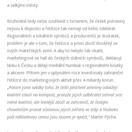
a velkými městy.
Rozhodně tedy nelze souhlasit s tvrzeními, že české potraviny
nejsou k dispozici a řetězce tak nemají od koho odebírat.
Regionálních a lokálních výrobců a producentů je dostatek,
problém je ale v tom, že řetězce a priori zboží dovážejí ze
svých mateřských zemí. A aby to nebylo tak okaté,
marketingově se halí do českých státních symbolů, deklarují
lásku k Česku a dělají mediální humbuk s regionálními koutky
a akcemi. Přitom jen v uplynulém roce investovaly zahraniční
řetězce do marketingových aktivit přes 4 miliardy korun.
„
Potom jsme svědky toho, že čeští pěstitelé zeleniny odvážejí
kvalitní cibuli na kompost, protože jejich odběratel sehnal sice
méně kvalitní, ale levnější zboží ze zahraničí, že českým
chovatelům prasat zůstanou jejich zvířata ve stáji a hluboko
pod nákladovou cenou jsou nuceni je vyvézt,“
Martin Pýcha.