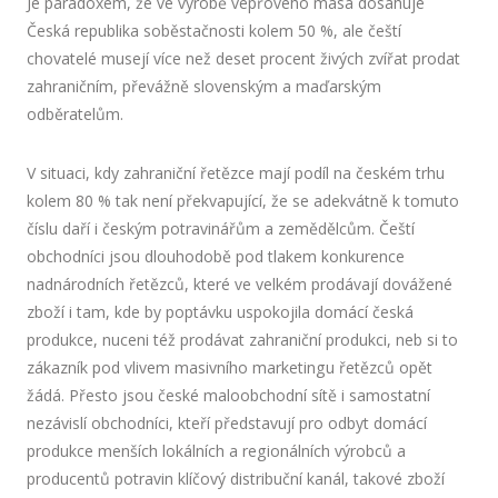
Je paradoxem, že ve výrobě vepřového masa dosahuje
Česká republika soběstačnosti kolem 50 %, ale čeští
chovatelé musejí více než deset procent živých zvířat prodat
zahraničním, převážně slovenským a maďarským
odběratelům.
V situaci, kdy zahraniční řetězce mají podíl na českém trhu
kolem 80 % tak není překvapující, že se adekvátně k tomuto
číslu daří i českým potravinářům a zemědělcům. Čeští
obchodníci jsou dlouhodobě pod tlakem konkurence
nadnárodních řetězců, které ve velkém prodávají dovážené
zboží i tam, kde by poptávku uspokojila domácí česká
produkce, nuceni též prodávat zahraniční produkci, neb si to
zákazník pod vlivem masivního marketingu řetězců opět
žádá. Přesto jsou české maloobchodní sítě i samostatní
nezávislí obchodníci, kteří představují pro odbyt domácí
produkce menších lokálních a regionálních výrobců a
producentů potravin klíčový distribuční kanál, takové zboží