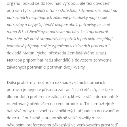
orgánů, pokud se dozoru nad výrobou, ale též dovozem
potravin týče. „
Svědčí o tom i statistika, kdy nejmenší podíl na
potravinách nesplňujících zákonné požadavky mají české
potraviny a nejvyšší, téměř dvojnásobný, potraviny ze zemí
mimo EU. U živočišných potravin dochází ke stoprocentní
kontrole, při které standardy bezpečných potravin nesplňují
jednotlivé případy, což je vyjádřeno v tisícinách procenta.“
dokládá Martin Pýcha, předseda Zemědělského svazu.
Netřeba připomínat řadu skandálů s dovozem zdravotně
závadných potravin či potravin dvojí kvality.
Další problém v možnosti nákupu kvalitních domácích
potravin je nejen v přístupu zahraničních řetězců, ale také
dlouhodobá preference zákazníka, který je stále dominantně
orientovaný především na cenu produktu. To samozřejmě
nahrává odbytu levného a v některých případech dotovaného
dovozu. Současně jsou poměrně velké rozdíly mezi
nákupními preferencemi zákazníků ve venkovském prostředí