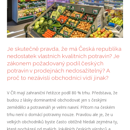
Hist
Prak
CERT
Prod
Je skutečně pravda, že má Česká republika
KONT
nedostatek vlastních kvalitních potravin? Je
Sekr
zákonem požadovaný podíl českých
Pro 
potravin v prodejnách nedosažitelný? A
proč to nezávislí obchodníci vidí jinak?
AKTU
V ČR mají zahraniční řetězce podíl 80 % trhu. Představa, že
budou z lásky dominantně obchodovat jen s českými
zemědělci a potravináři je velmi naivní. Přitom na českém
trhu není o domácí potraviny nouze. Pravdou ale je, že u
velkých obchodníků byste často obtížně hledali zejména ty,
které pocházejí od malých, lokálních českých výrobců a