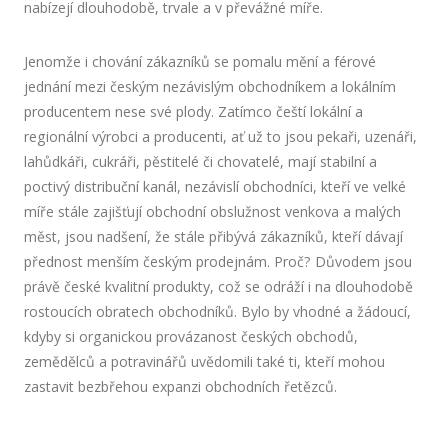
nabízejí dlouhodobě, trvale a v převážné míře.
Jenomže i chování zákazníků se pomalu mění a férové
jednání mezi českým nezávislým obchodníkem a lokálním
producentem nese své plody. Zatímco čeští lokální a
regionální výrobci a producenti, ať už to jsou pekaři, uzenáři,
lahůdkáři, cukráři, pěstitelé či chovatelé, mají stabilní a
poctivý distribuční kanál, nezávislí obchodníci, kteří ve velké
míře stále zajišťují obchodní obslužnost venkova a malých
měst, jsou nadšení, že stále přibývá zákazníků, kteří dávají
přednost menším českým prodejnám. Proč? Důvodem jsou
právě české kvalitní produkty, což se odráží i na dlouhodobě
rostoucích obratech obchodníků. Bylo by vhodné a žádoucí,
kdyby si organickou provázanost českých obchodů,
zemědělců a potravinářů uvědomili také ti, kteří mohou
zastavit bezbřehou expanzi obchodních řetězců.