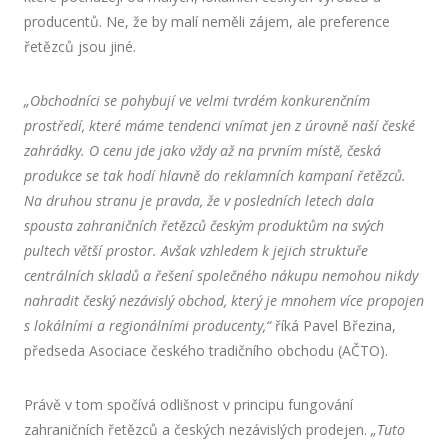
producentů. Ne, že by malí neměli zájem, ale preference
řetězců jsou jiné.
„Obchodníci se pohybují ve velmi tvrdém konkurenčním
prostředí, které máme tendenci vnímat jen z úrovně naší české
zahrádky. O cenu jde jako vždy až na prvním místě, česká
produkce se tak hodí hlavně do reklamních kampaní řetězců.
Na druhou stranu je pravda, že v posledních letech dala
spousta zahraničních řetězců českým produktům na svých
pultech větší prostor. Avšak vzhledem k jejich struktuře
centrálních skladů a řešení společného nákupu nemohou nikdy
nahradit český nezávislý obchod, který je mnohem více propojen
s lokálními a regionálními producenty,“
říká Pavel Březina,
předseda Asociace českého tradičního obchodu (AČTO).
Právě v tom spočívá odlišnost v principu fungování
zahraničních řetězců a českých nezávislých prodejen.
„Tuto