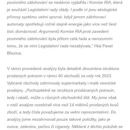
povinného zálohování se nedávno vyjádřila i Komise RIA, která
je součástí Legislativní rady vlády. I podle ní jsou ekologické
přínosy systému velmi sporné, když jenom zálohovací
automaty spotřebují ročně stejně energie jako více než šest
tisíc domácností. Argumentů Komise RIA proti zavedení
povinného zálohování byla přitom celá řada a nerozumím
tomu, že se nimi Legislativní rada nezabývala,“
říká Pavel
Březina.
V rámci provedené analýzy byla detailně zkoumána struktura
prodaných potravin v rámci 40 obchodů za celý rok 2023.
Vybrané obchody zahrnovaly supermarkety i malé vesnické
prodejny.
„Pochopitelně se struktura prodávaných potravin,
tedy i obalů, může u různých obchodníků lišit. My jsme však
v naší analýze rozebírali více než 14 miliónů prodaných kusů
zboží, a tedy čísla považujeme za velmi reprezentativní. Do
analýzy jsme nezahrnovali pouze takové položky, jako je
ovoce, zelenina, pečivo či cigarety. Některé z těchto položek se