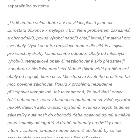
separačního systému.
„
Třídit umíme velmi dobře a v recyklaci plastů jsme dle
Eurostatu dokonce 7 nejlepší v EU. Není problémem zákazníků
a obchodníků, pokud výrobci nápojů chtějí levnější materiál pro
své obaly. Vysokou míru recyklace máme dle cílů EU zajistit
pro všechny druhy komunálního odpadu. Obaly od mléčných
výrobků, tetrapakové obaly či nezálohované sklo představují
v souhrnu z hlediska množství řádově třikrát větší problém než
obaly od nápojů, které chce Ministerstvo životního prostředí tak
moc povinně zálohovat. Pokud k problému nebudeme
přistupovat komplexně, tak to znamená, že buď další obaly
řešit nebudeme, nebo v budoucnu budeme nesmyslně vytvářet
několik dalších zálohovacích systémů, v rámci kterých budeme
zákazníky nutit nosit do obchodů třeba obaly od džusů a mléka
nebo kelímky od jogurtů. A drahé automaty na PETky nám
v tom v žádném případě nepomůžou. Z obchodů by se tak
staly fakticky popelnice,“
doplňuje Pavel Březina.