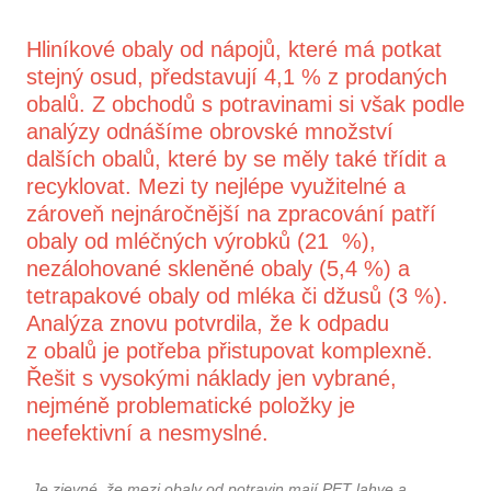
Hliníkové obaly od nápojů, které má potkat
stejný osud, představují 4,1 % z prodaných
obalů. Z obchodů s potravinami si však podle
analýzy odnášíme obrovské množství
dalších obalů, které by se měly také třídit a
recyklovat. Mezi ty nejlépe využitelné a
zároveň nejnáročnější na zpracování patří
obaly od mléčných výrobků (21 %),
nezálohované skleněné obaly (5,4 %) a
tetrapakové obaly od mléka či džusů (3 %).
Analýza znovu potvrdila, že k odpadu
z obalů je potřeba přistupovat komplexně.
Řešit s vysokými náklady jen vybrané,
nejméně problematické položky je
neefektivní a nesmyslné.
„Je zjevné, že mezi obaly od potravin mají PET lahve a