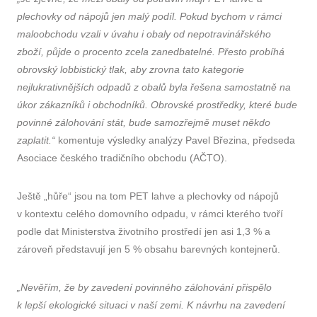
plechovky od nápojů jen malý podíl. Pokud bychom v rámci
maloobchodu vzali v úvahu i obaly od nepotravinářského
zboží, půjde o procento zcela zanedbatelné. Přesto probíhá
obrovský lobbistický tlak, aby zrovna tato kategorie
nejlukrativnějších odpadů z obalů byla řešena samostatně na
úkor zákazníků i obchodníků. Obrovské prostředky, které bude
povinné zálohování stát, bude samozřejmě muset někdo
zaplatit.“
komentuje výsledky analýzy Pavel Březina, předseda
Asociace českého tradičního obchodu (AČTO).
Ještě „hůře“ jsou na tom PET lahve a plechovky od nápojů
v kontextu celého domovního odpadu, v rámci kterého tvoří
podle dat Ministerstva životního prostředí jen asi 1,3 % a
zároveň představují jen 5 % obsahu barevných kontejnerů.
„Nevěřím, že by zavedení povinného zálohování přispělo
k lepší ekologické situaci v naší zemi. K návrhu na zavedení