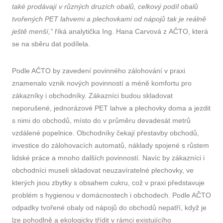
také prodávají v různých druzích obalů, celkový podíl obalů
tvořených PET lahvemi a plechovkami od nápojů tak je reálně
ještě menší,“
říká analytička Ing. Hana Carvová z AČTO, která
se na sběru dat podílela.
Podle AČTO by zavedení povinného zálohování v praxi
znamenalo vznik nových povinností a méně komfortu pro
zákazníky i obchodníky. Zákazníci budou skladovat
neporušené, jednorázové PET lahve a plechovky doma a jezdit
s nimi do obchodů, místo do v průměru devadesát metrů
vzdálené popelnice. Obchodníky čekají přestavby obchodů,
investice do zálohovacích automatů, náklady spojené s růstem
lidské práce a mnoho dalších povinností. Navíc by zákazníci i
obchodníci museli skladovat neuzavíratelné plechovky, ve
kterých jsou zbytky s obsahem cukru, což v praxi představuje
problém s hygienou v domácnostech i obchodech. Podle AČTO
odpadky tvořené obaly od nápojů do obchodů nepatří, když je
lze pohodlně a ekologicky třídit v rámci existujícího