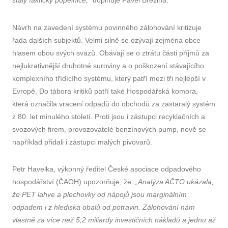
Návrh na zavedení systému povinného zálohování kritizuje
řada dalších subjektů. Velmi silně se ozývají zejména obce
hlasem obou svých svazů. Obávají se o ztrátu části příjmů za
nejlukrativnější druhotné suroviny a o poškození stávajícího
komplexního třídícího systému, který patří mezi tři nejlepší v
Evropě. Do tábora kritiků patří také Hospodářská komora,
která označila vracení odpadů do obchodů za zastaralý systém
z 80. let minulého století. Proti jsou i zástupci recyklačních a
svozových firem, provozovatelé benzínových pump, nově se
například přidali i zástupci malých pivovarů.
Petr Havelka, výkonný ředitel České asociace odpadového
hospodářství (ČAOH) upozorňuje, že:
„Analýza AČTO ukázala,
že PET lahve a plechovky od nápojů jsou marginálním
odpadem i z hlediska obalů od potravin. Zálohování nám
vlastně za více než 5,2 miliardy investičních nákladů a jednu až