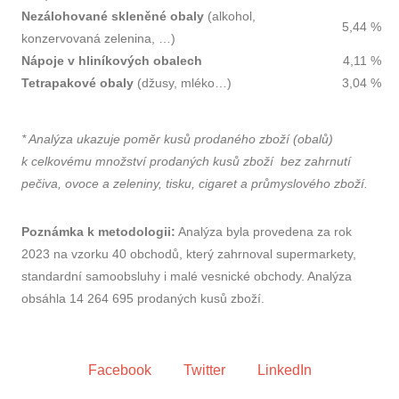
Nezálohované skleněné obaly
(alkohol,
5,44 %
konzervovaná zelenina, …)
Nápoje v hliníkových obalech
4,11 %
Tetrapakové obaly
(džusy, mléko…)
3,04 %
*
Analýza ukazuje poměr kusů prodaného zboží (obalů)
k celkovému množství prodaných kusů zboží bez zahrnutí
pečiva, ovoce a zeleniny, tisku, cigaret a průmyslového zboží.
Poznámka k metodologii:
Analýza byla provedena za rok
2023 na vzorku 40 obchodů, který zahrnoval supermarkety,
standardní samoobsluhy i malé vesnické obchody. Analýza
obsáhla 14 264 695 prodaných kusů zboží.
Facebook
Twitter
LinkedIn