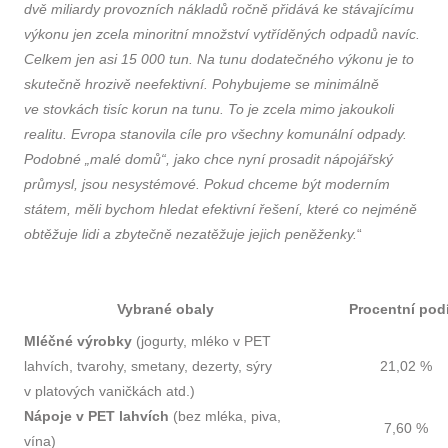
dvě miliardy provozních nákladů ročně přidává ke stávajícímu
výkonu jen zcela minoritní množství vytříděných odpadů navíc.
Celkem jen asi 15 000 tun. Na tunu dodatečného výkonu je to
skutečně hrozivě neefektivní. Pohybujeme se minimálně
ve stovkách tisíc korun na tunu. To je zcela mimo jakoukoli
realitu. Evropa stanovila cíle pro všechny komunální odpady.
Podobné „malé domů“, jako chce nyní prosadit nápojářský
průmysl, jsou nesystémové. Pokud chceme být moderním
státem, měli bychom hledat efektivní řešení, které co nejméně
obtěžuje lidi a zbytečně nezatěžuje jejich peněženky.
“
Vybrané obaly
Procentní pod
Mléčné výrobky
(jogurty, mléko v PET
lahvích, tvarohy, smetany, dezerty, sýry
21,02 %
v platových vaničkách atd.)
Nápoje v PET lahvích
(bez mléka, piva,
7,60 %
vína)