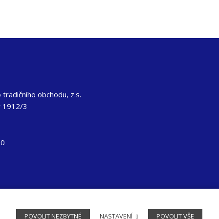
tradičního obchodu, z.s.
y 1912/3
50
Design by
joch.cz
runs on
solidpixels.
POVOLIT NEZBYTNÉ
NASTAVENÍ
POVOLIT VŠE