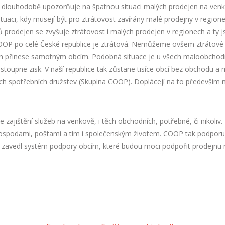
 dlouhodobě upozorňuje na špatnou situaci malých prodejen na ven
ituaci, kdy musejí být pro ztrátovost zavírány malé prodejny v regionec
 prodejen se zvyšuje ztrátovost i malých prodejen v regionech a ty j
OP po celé České republice je ztrátová. Nemůžeme ovšem ztrátové p
en přinese samotným obcím. Podobná situace je u všech maloobchodn
stoupne zisk. V naší republice tak zůstane tisíce obcí bez obchodu a 
 spotřebních družstev (Skupina COOP). Doplácejí na to především mla
e zajištění služeb na venkově, i těch obchodních, potřebné, či nikoliv.
hospodami, poštami a tím i společenským životem. COOP tak podporuje
a zavedl systém podpory obcím, které budou moci podpořit prodejnu