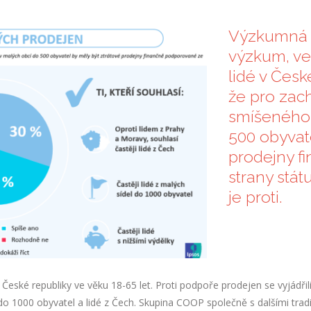
Výzkumná a
výzkum, ve
lidé v Česk
že pro zach
smíšeného 
500 obyvate
prodejny f
strany stát
je proti.
České republiky ve věku 18-65 let. Proti podpoře prodejen se vyjádřil
 do 1000 obyvatel a lidé z Čech. Skupina COOP společně s dalšími tra