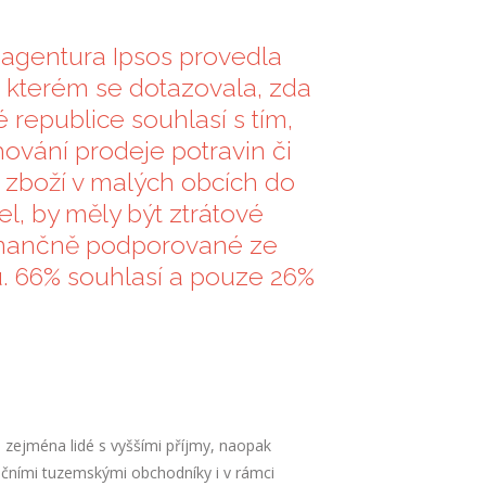
gentura Ipsos provedla
 kterém se dotazovala, zda
é republice souhlasí s tím,
ování prodeje potravin či
zboží v malých obcích do
l, by měly být ztrátové
inančně podporované ze
u. 66% souhlasí a pouze 26%
i zejména lidé s vyššími příjmy, naopak
dičními tuzemskými obchodníky i v rámci