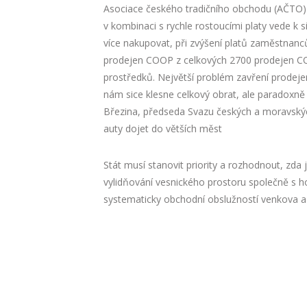
Asociace českého tradičního obchodu (AČTO)
v kombinaci s rychle rostoucími platy vede k s
více nakupovat, při zvýšení platů zaměstnanců
prodejen COOP z celkových 2700 prodejen CO
prostředků. Největší problém zavření prodej
nám sice klesne celkový obrat, ale paradoxně 
Březina, předseda Svazu českých a moravských
auty dojet do větších měst
Stát musí stanovit priority a rozhodnout, zda j
vylidňování vesnického prostoru společně s 
systematicky obchodní obslužností venkova 