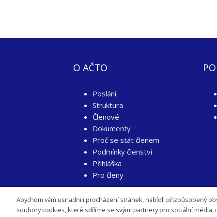
O AČTO
PO
Poslání
Struktura
Členové
Dokumenty
Proč se stát členem
Podmínky členství
Přihláška
Pro členy
Abychom vám usnadnili procházení stránek, nabídli přizpůsobený ob
soubory cookies, které sdílíme se svými partnery pro sociální média, 
©2020 Asociace českého tradičního obchodu