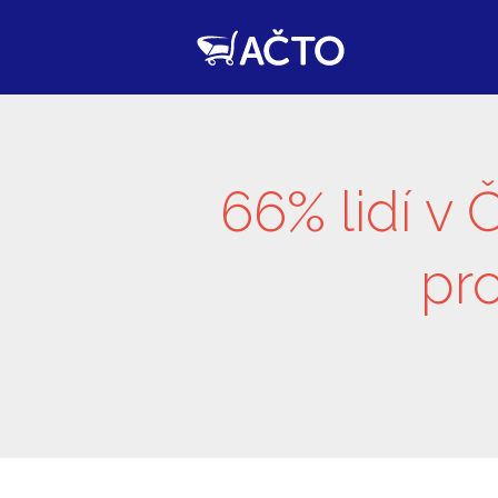
66% lidí v
pr