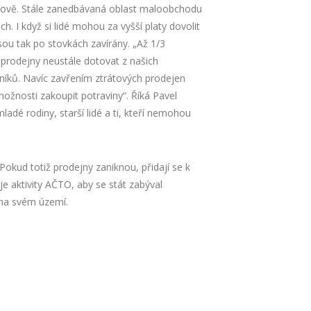
kově. Stále zanedbávaná oblast maloobchodu
h. I když si lidé mohou za vyšší platy dovolit
sou tak po stovkách zavírány. „Až 1/3
rodejny neustále dotovat z našich
íků. Navíc zavřením ztrátových prodejen
možnosti zakoupit potraviny“. Říká Pavel
dé rodiny, starší lidé a ti, kteří nemohou
 Pokud totiž prodejny zaniknou, přidají se k
 aktivity AČTO, aby se stát zabýval
 na svém území.