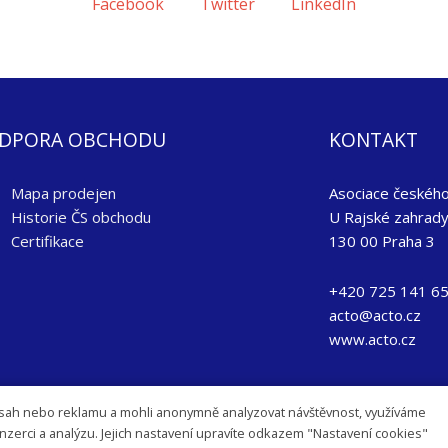
Facebook
Twitter
LinkedIn
DPORA OBCHODU
KONTAKT
Mapa prodejen
Asociace českého 
Historie ČS obchodu
U Rajské zahrad
Certifikace
130 00 Praha 3
+420 725 141 6
acto@acto.cz
www.acto.cz
sah nebo reklamu a mohli anonymně analyzovat návštěvnost, využíváme
inzerci a analýzu. Jejich nastavení upravíte odkazem "Nastavení cookies"
, z.s.
Nastavení cookies